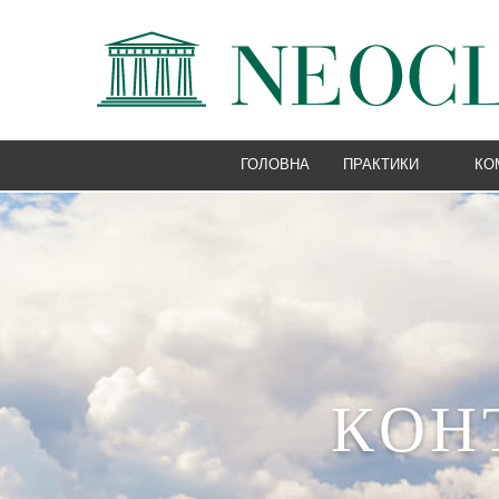
ГОЛОВНА
ПРАКТИКИ
КО
МОРСЬКЕ ПРАВО ТА С
БАНКІВСЬКЕ ПРАВО ТА
КОРПОРАТИВНЕ ТА ГО
Е-БІЗНЕС
ТРУДОВЕ ПРАВО
ЕНЕРГЕТИЧНЕ ПРАВО
ПРАВО ЄВРОПЕЙСЬКОГ
КОН
ІМІГРАЦІЙНЕ ПРАВО
ІНТЕЛЕКТУАЛЬНА ВЛА
СУДОВА ПРАКТИКА ТА 