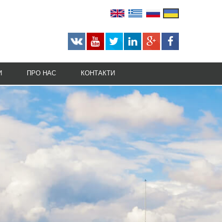
И
ПРО НАС
КОНТАКТИ
КАР'ЄРА
БІЗНЕС МОЖЛИВОСТІ
НАША ІСТОРІЯ
НАША МІСІЯ
НАГОРОДИ
РЕЙТИНГИ
СУПУТНІ ПОСЛУГИ
ТЕХНОЛОГІЧНІ ВІДОМОСТІ
РЕКОМЕНДАЦІЇ