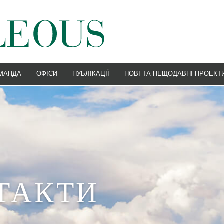
МАНДА
ОФІСИ
ПУБЛІКАЦІЇ
НОВІ ТА НЕЩОДАВНІ ПРОЕКТ
УДНОПЛАВСТВО
НОВИНИ
 ФІНАНСИ
ПОДІЇ
СПОДАРСЬКЕ ПРАВО
ОСТАННІ
О СОЮЗУ ТА КОНКУРЕНТНЕ ПРАВО
ТАКТИ
СНІСТЬ
АРБІТРАЖ