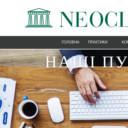
ГОЛОВНА
ПРАКТИКИ
КО
МОРСЬКЕ ПРАВО ТА С
НАШІ ПУ
БАНКІВСЬКЕ ПРАВО ТА
КОРПОРАТИВНЕ ТА ГО
Е-БІЗНЕС
ТРУДОВЕ ПРАВО
ЕНЕРГЕТИЧНЕ ПРАВО
ПРАВО ЄВРОПЕЙСЬКОГ
ІМІГРАЦІЙНЕ ПРАВО
ІНТЕЛЕКТУАЛЬНА ВЛА
СУДОВА ПРАКТИКА ТА 