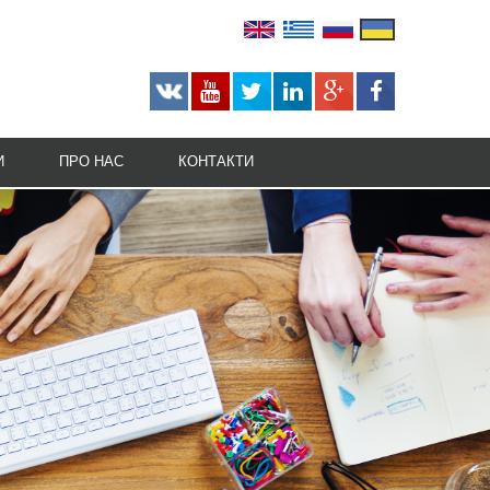
И
ПРО НАС
КОНТАКТИ
КАР'ЄРА
БІЗНЕС МОЖЛИВОСТІ
НАША ІСТОРІЯ
НАША МІСІЯ
НАГОРОДИ
РЕЙТИНГИ
СУПУТНІ ПОСЛУГИ
ТЕХНОЛОГІЧНІ ВІДОМОСТІ
РЕКОМЕНДАЦІЇ