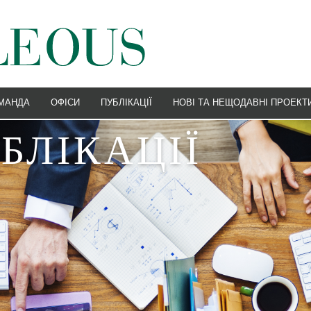
МАНДА
ОФІСИ
ПУБЛІКАЦІЇ
НОВІ ТА НЕЩОДАВНІ ПРОЕКТ
УДНОПЛАВСТВО
НОВИНИ
БЛІКАЦІЇ
 ФІНАНСИ
ПОДІЇ
СПОДАРСЬКЕ ПРАВО
ОСТАННІ
О СОЮЗУ ТА КОНКУРЕНТНЕ ПРАВО
СНІСТЬ
АРБІТРАЖ