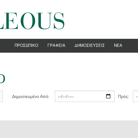
ΠΡΟΣΩΠΙΚΌ
ΓΡΑΦΕΊΑ
ΔΗΜΟΣΙΕΎΣΕΙΣ
ΝΕΑ
ΑΙ ΝΑΥΤΙΛΙΑΚΑ ΘΕΜΑΤΑ
ΝΕΑ
Α
ΕΚΔΗΛΩΣΕΙΣ
Ό
ΙΡΙΚΟ ΔΙΚΑΙΟ
ΠΡΟΣΦΑΤΑ Ε
ΠΟΡΙΟ
Δημοσιευμένο Από:
Πρός:
ΑΪΚΗΣ ΕΝΩΣΗΣ
ΕΥΣΗΣ
ΤΗΣΙΑ
ΑΤΑ ΚΑΙ ΔΙΑΙΤΗΣΙΕΣ